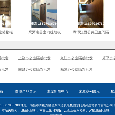
馆储物柜
鹰潭南昌室内挂墙板
鹰潭江西公共卫生间隔
断
断批发
上饶办公室隔断批发
九江办公室隔断批发
乐平办
断批发
南昌办公室隔断批发
鹰潭办公室隔断批发
我们
鹰潭产品展示
鹰潭新闻中心
鹰潭案例展示
鹰
13807086780 地址：南昌市青山湖区昌东大道长隆集团东门奥高建材装饰有限公司
本站关键词：
卫生间隔断
、
南昌卫生间隔断
、
江西卫生间隔断
、
宾馆卫生间隔断
、