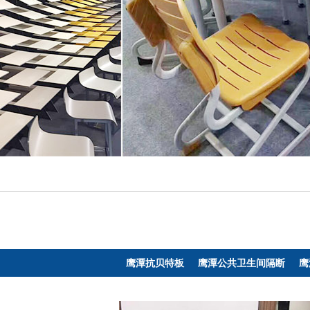
鹰潭抗贝特板
鹰潭公共卫生间隔断
鹰