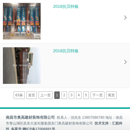
2018抗贝特板
2018抗贝特板
63条
首页
上一页
1
2
3
4
5
下一页
尾页
南昌市奥高建材装饰有限公司
联系人：倪先生 13807086780 地址：南昌
市青山湖区昌东大道长隆集团东门奥高建材装饰有限公司
技术支持：汇航科
技 备案号:
赣ICP备17006891号