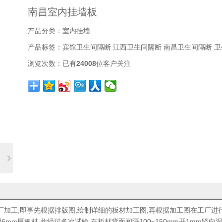
南昌室内挂墙板
产品分类：
室内挂墙
产品标签：
宾馆卫生间隔断
江西卫生间隔断
南昌卫生间隔断
卫
浏览次数：
已有
24008
位客户关注
厂加工,即事先根据排版图,绘制详细的板材加工图,再根据加工图在工厂进
mm厚板材,并经过多次试验,在板材背面间隔100~150mm开1mm竖