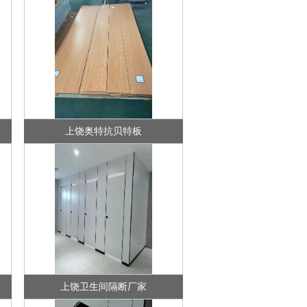
上饶奥特抗贝特板
上饶卫生间隔断厂家