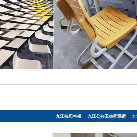
九江抗贝特板
九江公共卫生间隔断
九