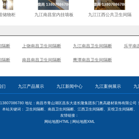
馆储物柜
九江南昌室内挂墙板
九江江西公共卫生间隔
断
间隔断
上饶南昌卫生间隔断
九江南昌卫生间隔断
乐平南
间隔断
南昌南昌卫生间隔断
鹰潭南昌卫生间隔断
我们
九江产品展示
九江新闻中心
九江案例展示
九
13807086780 地址：南昌市青山湖区昌东大道长隆集团东门奥高建材装饰有限公司
本站关键词：
卫生间隔断
、
南昌卫生间隔断
、
江西卫生间隔断
、
宾馆卫生间隔断
、
友情链接：
网站地图HTML
|
网站地图XML